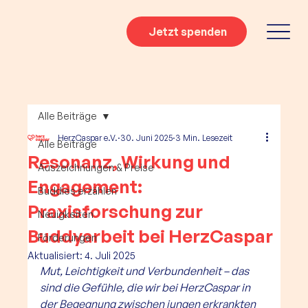
Jetzt spenden
Alle Beiträge
HerzCaspar e.V.
30. Juni 2025
3 Min. Lesezeit
Alle Beiträge
Resonanz, Wirkung und
Auszeichnungen & Preise
Engagement:
Buddies erzählen
Praxisforschung zur
Neuigkeiten
Buddyarbeit bei HerzCaspar
Förderungen
Aktualisiert:
4. Juli 2025
Mut, Leichtigkeit und Verbundenheit – das 
sind die Gefühle, die wir bei HerzCaspar in 
der Begegnung zwischen jungen erkrankten 