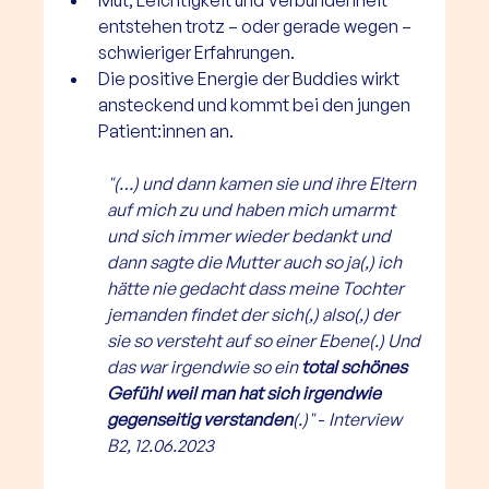
Mut, Leichtigkeit und Verbundenheit 
entstehen trotz – oder gerade wegen – 
schwieriger Erfahrungen.
Die positive Energie der Buddies wirkt 
ansteckend und kommt bei den jungen 
Patient:innen an.
"(…) und dann kamen sie und ihre Eltern 
auf mich zu und haben mich umarmt 
und sich immer wieder bedankt und 
dann sagte die Mutter auch so ja(,) ich 
hätte nie gedacht dass meine Tochter 
jemanden findet der sich(,) also(,) der 
sie so versteht auf so einer Ebene(.) Und 
das war irgendwie so ein 
total schönes 
Gefühl weil man hat sich irgendwie 
gegenseitig verstanden
(.)" 
- 
Interview 
B2, 12.06.2023