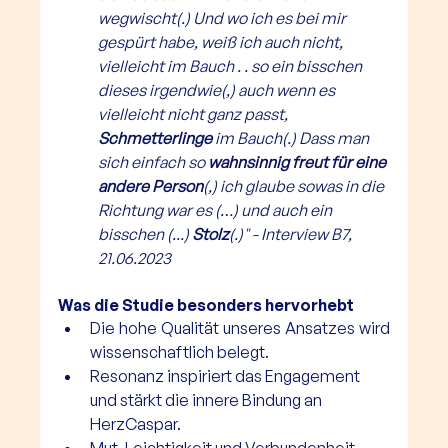
wegwischt(.) Und wo ich es bei mir 
gespürt habe, weiß ich auch nicht, 
vielleicht im Bauch . . so ein bisschen 
dieses irgendwie(,) auch wenn es 
vielleicht nicht ganz passt, 
Schmetterlinge 
im Bauch(.) Dass man 
sich einfach so 
wahnsinnig freut für eine 
andere Person
(,) ich glaube sowas in die 
Richtung war es (…) und auch ein 
bisschen (...) 
Stolz
(.)" - Interview B7, 
21.06.2023
Was die Studie besonders hervorhebt
Die hohe Qualität unseres Ansatzes wird 
wissenschaftlich belegt.
Resonanz inspiriert das Engagement 
und stärkt die innere Bindung an 
HerzCaspar.