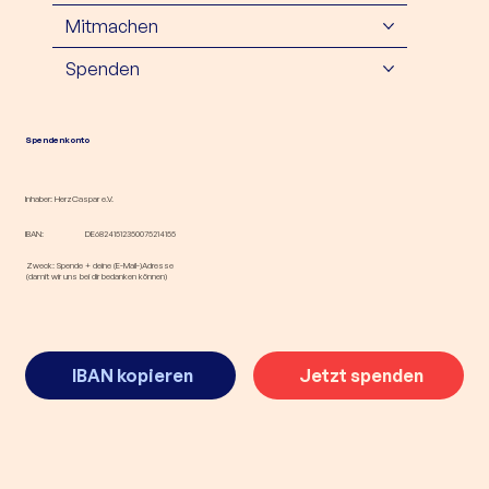
Mitmachen
Spenden
Spendenkonto
Inhaber: HerzCaspar e.V.
IBAN:
DE68241512350075214155
Zweck: Spende + deine (E-Mail-)Adresse
(damit wir uns bei dir bedanken können)
IBAN kopieren
Jetzt spenden