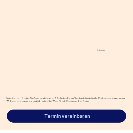
© Maja Frey
Möchtest du mit deiner Großspende viel bewirken? Buche jetzt einen Termin mit Katrin Wertz für ein erstes Kennenlernen.
Wir freuen uns, gemeinsam mit dir nachhaltige Wege für dein Engagement zu finden.
Termin vereinbaren