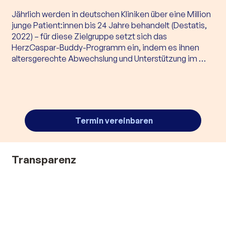
Jährlich werden in deutschen Kliniken über eine Million 
junge Patient:innen bis 24 Jahre behandelt (Destatis, 
2022) – für diese Zielgruppe setzt sich das 
HerzCaspar-Buddy-Programm ein, indem es ihnen 
altersgerechte Abwechslung und Unterstützung im 
Klinikalltag bietet.

Die Buddies unterstützen dabei nicht nur das 
medizinische Personal, sondern tragen auch 
wesentlich zu psychischen und physischen Genesung 
Termin vereinbaren
der Patient:innen sowie zur Entlastung der 
Angehörigen bei.
Transparenz