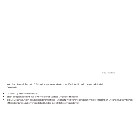
© Svea Abraham
Wir informieren dich regelmäßig und transparent darüber, wofür deine Spenden verwendet wird.
Du erhältst:
unseren Quartals-Newsletter
einen Tätigkeitsbericht, was wir mit deiner Spende umgesetzt haben
exklusive Einladungen zu unseren Informations- und Netzwerkveranstaltungen mit der Möglichkeit unsere hauptamtlichen
Mitarbeiter:innen und ehrenamtliche Buddies persönlich kennenzulernen