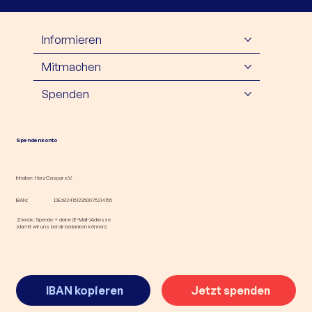
Informieren
Mitmachen
Spenden
Spendenkonto
Inhaber: HerzCaspar e.V.
IBAN:
DE68241512350075214155
Zweck: Spende + deine (E-Mail-)Adresse
(damit wir uns bei dir bedanken können)
IBAN kopieren
Jetzt spenden