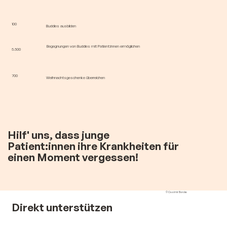
100
Buddies ausbilden
Begegnungen von Buddies mit Patient:innen ermöglichen
5.500
700
Weihnachtsgeschenke überreichen
Hilf' uns, dass junge
Patient:innen ihre Krankheiten für
einen Moment vergessen!
© Casimir Borcke
Direkt unterstützen