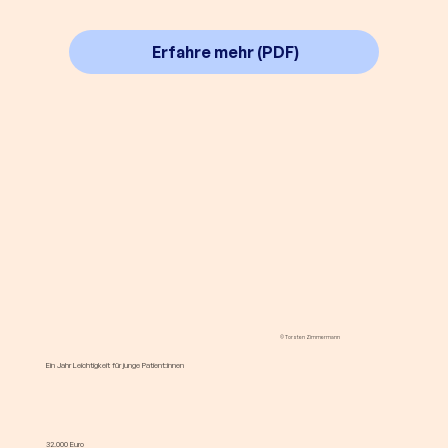
Erfahre mehr (PDF)
© Torsten Zimmermann
Ein Jahr Leichtigkeit für junge Patient:innen
32.000 Euro