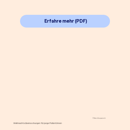
Erfahre mehr (PDF)
© HerzCaspar e.V.
Weihnachtsüberraschungen für junge Patient:innen