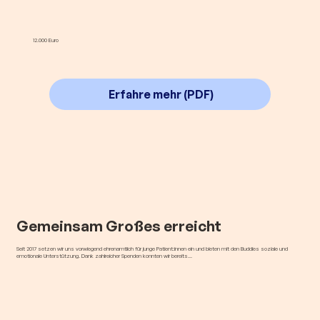
12.000 Euro
Erfahre mehr (PDF)
Gemeinsam Großes erreicht
Seit 2017 setzen wir uns vorwiegend ehrenamtlich für junge Patient:innen ein und bieten mit den Buddies soziale und
emotionale Unterstützung. Dank zahlreicher Spenden konnten wir bereits...