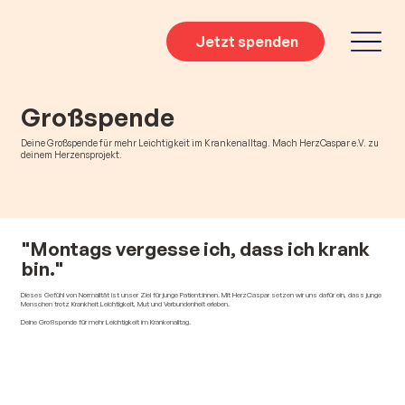
Jetzt spenden
Großspende
Deine Großspende für mehr Leichtigkeit im Krankenalltag. Mach HerzCaspar e.V. zu
deinem Herzensprojekt.
"Montags vergesse ich, dass ich krank
bin."
Dieses Gefühl von Normalität ist unser Ziel für junge Patient:innen. Mit HerzCaspar setzen wir uns dafür ein, dass junge
Menschen trotz Krankheit Leichtigkeit, Mut und Verbundenheit erleben.
Deine Großspende für mehr Leichtigkeit im Krankenalltag.