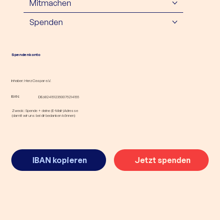
Mitmachen
Spenden
Spendenkonto
Inhaber: HerzCaspar e.V.
IBAN:
DE68241512350075214155
Zweck: Spende + deine (E-Mail-)Adresse
(damit wir uns bei dir bedanken können)
IBAN kopieren
Jetzt spenden