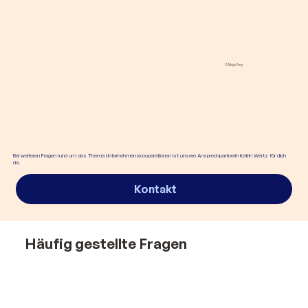
© Maja Frey
Bei weiteren Fragen rund um das Thema Unternehmenskooperationen ist unsere Ansprechpartnerin Katrin Wertz für dich
da.
Kontakt
Häufig gestellte Fragen