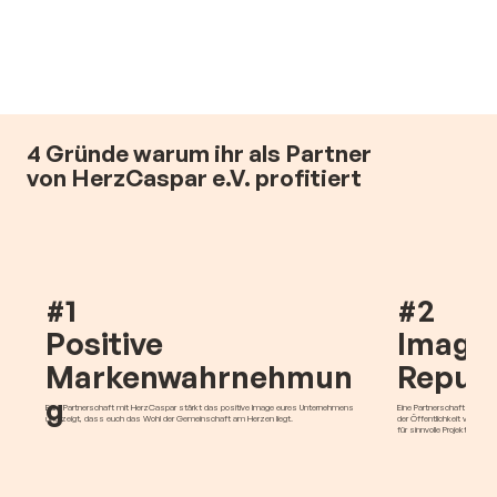
4 Gründe warum ihr als Partner
von HerzCaspar e.V. profitiert
#1
#2
Positive
Image
Markenwahrnehmun
Reputa
g
Eure Partnerschaft mit HerzCaspar stärkt das positive Image eures Unternehmens
​Eine Partnerschaft mit H
und zeigt, dass euch das Wohl der Gemeinschaft am Herzen liegt.
der Öffentlichkeit verbes
für sinnvolle Projekte engag