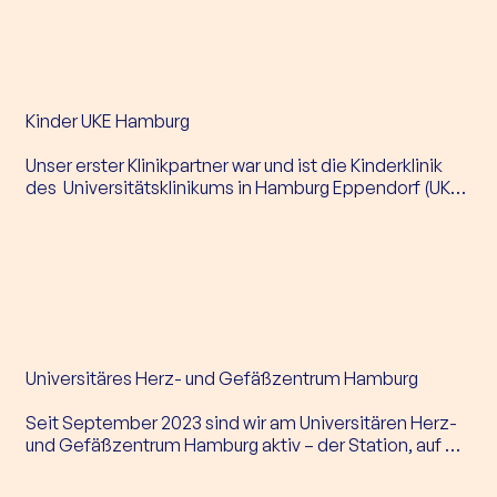
Kinder UKE Hamburg

Unser erster Klinikpartner war und ist die Kinderklinik 
des  Universitätsklinikums in Hamburg Eppendorf (UKE). 
Seit 2018 besteht unsere Kooperation mit dem UKE, 
eine der modernsten Kliniken Europas, und seit 2019 
sind unsere Buddys an der Klinik für Kinder- und 
Jugendmedizin aktiv. Im Austausch mit 
Stationsleitungen und der pflegerischen 
Zentrumsleitung planen wir die Aktionen der 
HerzCaspar Buddies und besprechen unsere nächsten 
Schritte für Gruppenaktionen und Einzelbesuche für 
Universitäres Herz- und Gefäßzentrum Hamburg

die erkrankten Kinder und Jugendliche.
Seit September 2023 sind wir am Universitären Herz- 
und Gefäßzentrum Hamburg aktiv – der Station, auf 
der unser Schirmherr Caspar die Idee für das Buddy-
Programm entwickelte. Unser Buddy-Team begleitet 