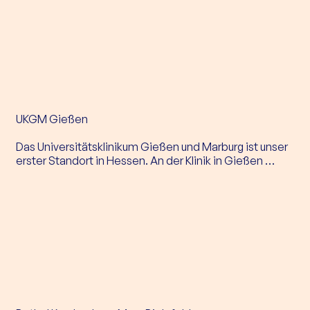
die jungen Patient:innen der (Kinder-)Herzstation und 
bringt Leichtigkeit und Zuversicht in den Klinikalltag. 
Anders als an unseren anderen Standorten bieten wir 
hier keine festen Besuchszeiten an, sondern gestalten 
individuelle Einzelbesuche, um den Bedürfnissen der 
jungen Patient:innen bestmöglich gerecht zu werden.
UKGM Gießen

Das Universitätsklinikum Gießen und Marburg ist unser 
erster Standort in Hessen. An der Klinik in Gießen 
treffen wir seit November 2022 einmal die Woche 
Kinder und Jugendliche zwischen 11 und 18 Jahren auf 
der Station der Kinder- und Familienpsychosomatik in 
Gießen, die Platz für zehn Patient:innen hat.