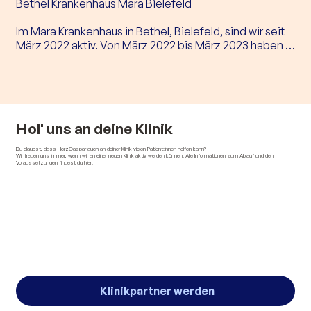
Bethel Krankenhaus Mara Bielefeld

Im Mara Krankenhaus in Bethel, Bielefeld, sind wir seit 
März 2022 aktiv. Von März 2022 bis März 2023 haben 
wir ein Jahr online Patient:innen auf der JEEP-Station 
für junge Erwachsene mit Epilepsie besucht.

Seit März 2023 sind wir auf der prä- und 
postoperativen Epilepsiestation vor Ort und sorgen für 
Abwechslung.
Hol' uns an deine Klinik
Du glaubst, dass HerzCaspar auch an deiner Klinik vielen Patient:innen helfen kann?
Wir freuen uns immer, wenn wir an einer neuen Klinik aktiv werden können. Alle Informationen zum Ablauf und den
Voraussetzungen findest du hier.
Klinikpartner werden