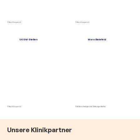
© HerzCaspar e.V.
© HerzCaspar e.V.
UKGM Gießen
Mara Bielefeld
© HerzCaspar e.V.
© Bodelschwinghsche Stiftungen Bethel
Unsere Klinikpartner