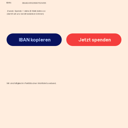
IBAN:
DE68241512350075214155
Zweck: Spende + deine (E-Mail-)Adresse
(damit wir uns bei dir bedanken können)
IBAN kopieren
Jetzt spenden
Wir sind Mitglied im Paritätischen Wohlfahrtsverband.