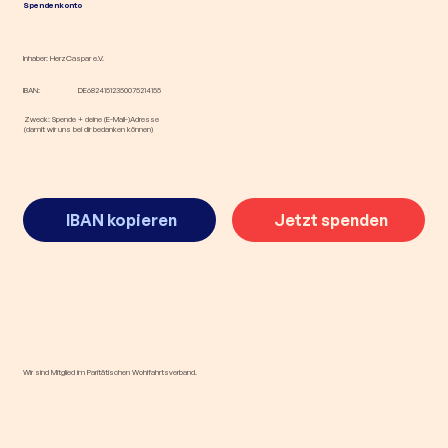
Spendenkonto
Inhaber: HerzCaspar e.V.
IBAN:
DE68241512350075214155
Zweck: Spende + deine (E-Mail-)Adresse
(damit wir uns bei dir bedanken können)
IBAN kopieren
Jetzt spenden
Wir sind Mitglied im Paritätischen Wohlfahrtsverband.