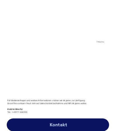
© Maja Frey
Für Medienanfragen und weitere Informationen stehen wir dir gerne zur Verfügung.
Unser Presseteam freut sich auf deine Kontaktaufnahme und hilft dir gerne weiter.
Katrin Wertz
Tel.: +49177-3683130
Kontakt