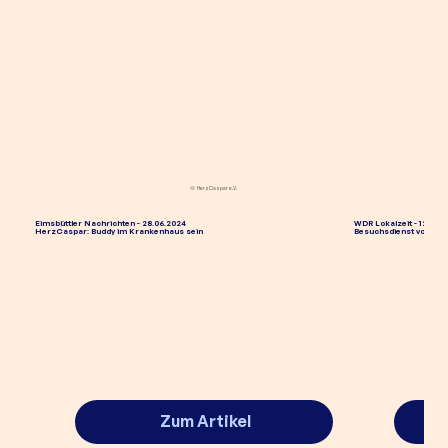
© HerzCaspar e.V.
Eimsbüttler Nachrichten - 28.06.2024
WDR Lokalzeit - 12.01.2
HerzCaspar: Buddy im Krankenhaus sein
Besuchsdienst von jung
Zum Artikel