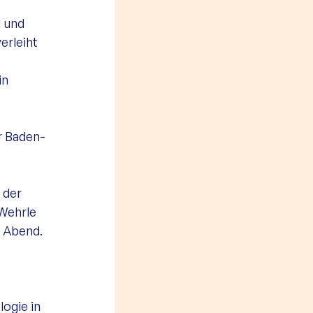
 und 
erleiht 
in 
r Baden-
 der 
Wehrle 
n Abend. 
ogie in 