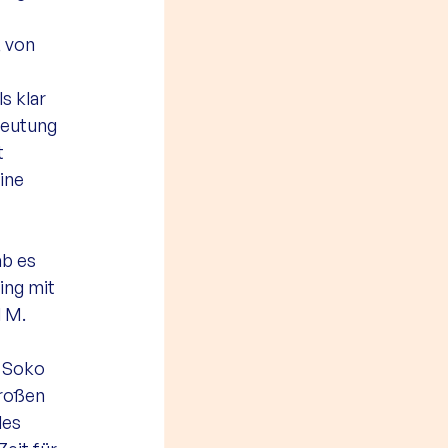
 
 von 
s klar 
deutung 
t 
ine 
ab es 
ing mit 
 M. 
 Soko 
großen 
des 