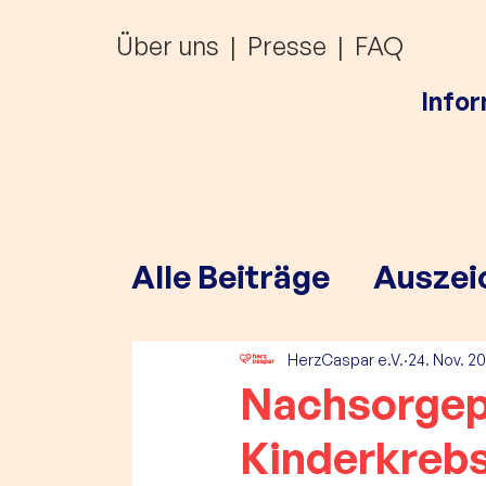
Über uns
|
Presse
|
FAQ
Info
Alle Beiträge
Auszei
Förderungen
HerzCaspar e.V.
24. Nov. 2
Nachsorgep
Kinderkreb