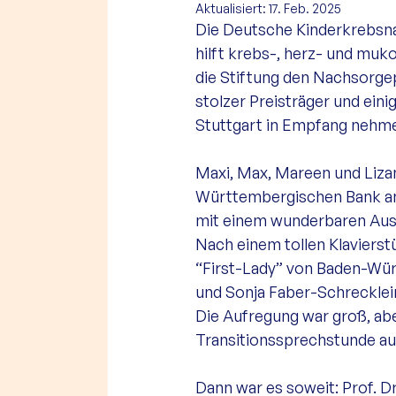
Aktualisiert:
17. Feb. 2025
Die Deutsche Kinderkrebsnac
hilft krebs-, herz- und muko
die Stiftung den Nachsorg
stolzer Preisträger und eini
Stuttgart in Empfang nehme
Maxi, Max, Mareen und Lizan
Württembergischen Bank an 
mit einem wunderbaren Ausb
Nach einem tollen Klavierst
“First-Lady” von Baden-Wü
und Sonja Faber-Schrecklein
Die Aufregung war groß, abe
Transitionssprechstunde aus
Dann war es soweit: Prof. Dr