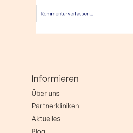
Kommentar verfassen...
HerzCaspar erhält
Förderpreis des
Hamburger
Spendenparlaments
Informieren
Über uns
Partnerkliniken
Aktuelles
Blog