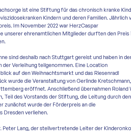
hsorge ist eine Stiftung für das chronisch kranke Kind
viszidosekranken Kindern und deren Familien. Jährlich v
epreis. Im November 2022 war HerzCaspar 
ge unserer ehrenamtlichen Mitglieder durften den Preis 
n.  
ne sind deshalb nach Stuttgart gereist und haben in de
der Verleihung teilgenommen. Eine Location 
lick auf den Weihnachtsmarkt und das Riesenrad!  
ück wurde die Veranstaltung von Gerlinde Kretschmann,
rttemberg eröffnet. Anschließend übernahmen Roland 
, Teil des Vorstands der Stiftung, die Leitung durch de
r zunächst wurde der Förderpreis an die 
 Dresden verliehen.  
. Peter Lang, der stellvertretende Leiter der Kinderonkol