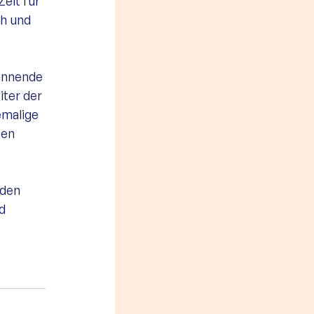
eit für 
h und 
annende 
ter der 
emalige 
gen 
 den 
d 