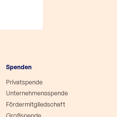
 um den
tpreis 2023
Spenden
Privatspende
Unternehmensspende
Fördermitgliedschaft
Großspende