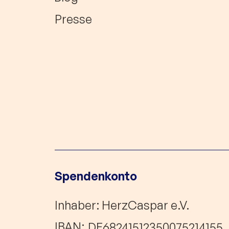
Presse
Spendenkonto
Inhaber: HerzCaspar e.V.
IBAN:
DE68241512350075214155