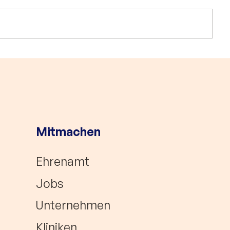
5.000 € Förderung für das
Im Rennen
HerzCaspar Buddy-
Deutschen
Programm in Bielefeld!
Engagemen
Mitmachen
Ehrenamt
Jobs
Unternehmen
Kliniken