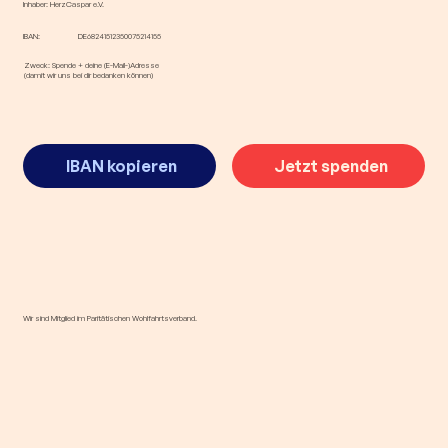
Inhaber: HerzCaspar e.V.
IBAN:
DE68241512350075214155
Zweck: Spende + deine (E-Mail-)Adresse
(damit wir uns bei dir bedanken können)
IBAN kopieren
Jetzt spenden
Wir sind Mitglied im Paritätischen Wohlfahrtsverband.