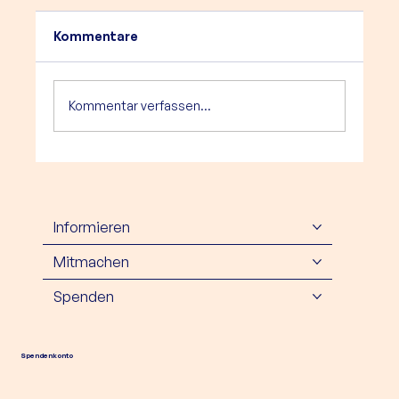
Kommentare
Kommentar verfassen...
5.000 € Förderung für das
HerzCaspar Buddy-Programm in
Bielefeld!
Informieren
Mitmachen
Spenden
Spendenkonto