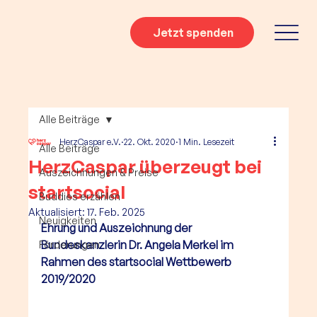
Jetzt spenden
Alle Beiträge
HerzCaspar e.V.
22. Okt. 2020
1 Min. Lesezeit
Alle Beiträge
HerzCaspar überzeugt bei
Auszeichnungen & Preise
startsocial
Buddies erzählen
Aktualisiert:
17. Feb. 2025
Neuigkeiten
Ehrung und Auszeichnung der 
Bundeskanzlerin Dr. Angela Merkel im 
Förderungen
Rahmen des startsocial Wettbewerb 
2019/2020