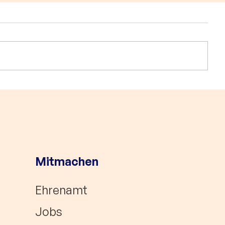
29.800 Euro für
5.000 € Fö
HerzCaspar: Ein großer
HerzCaspa
Schritt für nachhaltiges
Programm i
Engagement!
Mitmachen
Ehrenamt
Jobs