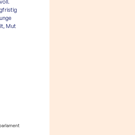
oll. 
fristig 
junge 
t, Mut 
parlament