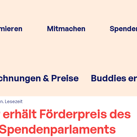
rmieren
Mitmachen
Spende
chnungen & Preise
Buddies e
in. Lesezeit
erhält Förderpreis des
Spendenparlaments