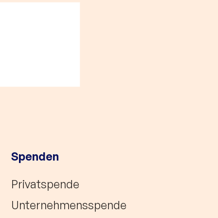
rderung für das
r Buddy-
n Bielefeld!
Spenden
Privatspende
Unternehmensspende