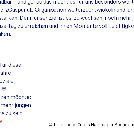
endbar – und genau das macht es für uns besonders wertv
rzCaspar als Organisation weiterzuentwickeln und lang
tärken. Denn unser Ziel ist es, zu wachsen, noch mehr 
salltag zu erreichen und ihnen Momente voll Leichtigkei
nken.
 
ür diese 
ahre 
oziale 
 💛
tzen möchte: 
 mehr jungen 
a zu sein.
e.
© 
Thies Ibold für das Hamburger Spenden