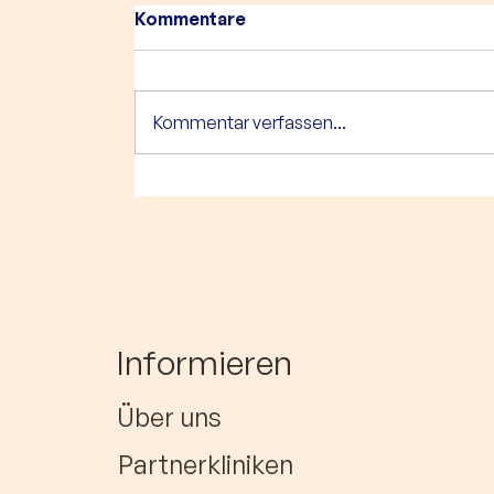
Kommentare
Kommentar verfassen...
Gemeinsam wachsen:
HerzCaspar & die mkk -
meine krankenkasse
feiern 5 Jahre
Partnerschaft
Informieren
Über uns
Partnerkliniken