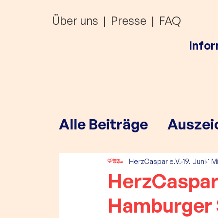
Über uns
|
Presse
|
FAQ
Info
Alle Beiträge
Auszei
Förderungen
HerzCaspar e.V.
19. Juni
1 M
HerzCaspar 
Hamburger 