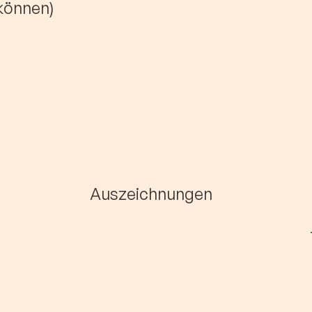
 können)
Auszeichnungen
ar e.V. Bonn
Impressum
|
Kontakt