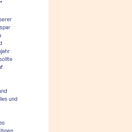
" 
serer 
spar 
 
d 
jahr 
ollte 
f 
und 
ies und 
es 
 ihnen 